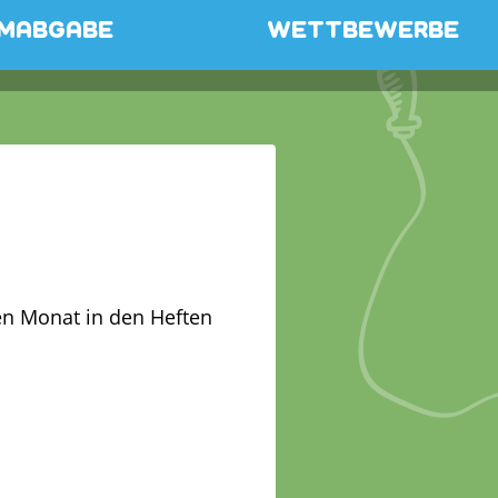
MABGABE
WETTBEWERBE
n Monat in den Heften