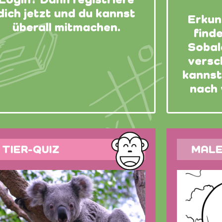
Login? Dann registriere
dich jetzt und du kannst
Erkun
überall mitmachen.
find
Sobald
versc
kannst
nach 
TIER-QUIZ
MAL