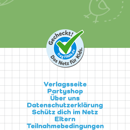
Verlagsseite
Partyshop
Über uns
Datenschutzerklärung
Schütz dich im Netz
Eltern
Teilnahmebedingungen