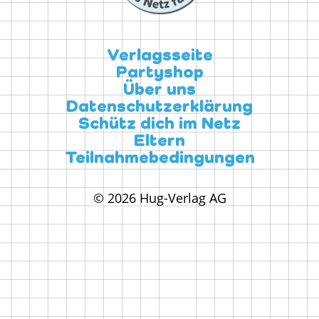
Verlagsseite
Partyshop
Über uns
Datenschutzerklärung
Schütz dich im Netz
Eltern
Teilnahmebedingungen
© 2026 Hug-Verlag AG