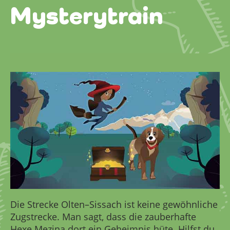
Mysterytrain
Die Strecke Olten–Sissach ist keine gewöhnliche
Zugstrecke. Man sagt, dass die zauberhafte
Hexe Mezina dort ein Geheimnis hüte. Hilfst du