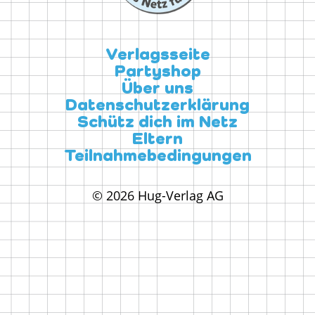
Verlagsseite
Partyshop
Über uns
Datenschutzerklärung
Schütz dich im Netz
Eltern
Teilnahmebedingungen
© 2026 Hug-Verlag AG