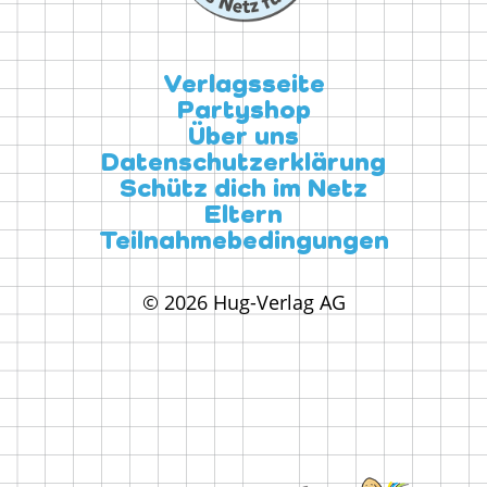
Verlagsseite
Partyshop
Über uns
Datenschutzerklärung
Schütz dich im Netz
Eltern
Teilnahmebedingungen
© 2026 Hug-Verlag AG