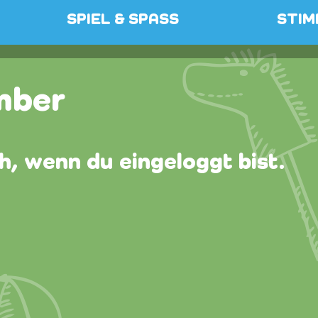
SPIEL & SPASS
STIM
mber
ch, wenn du eingeloggt bist.