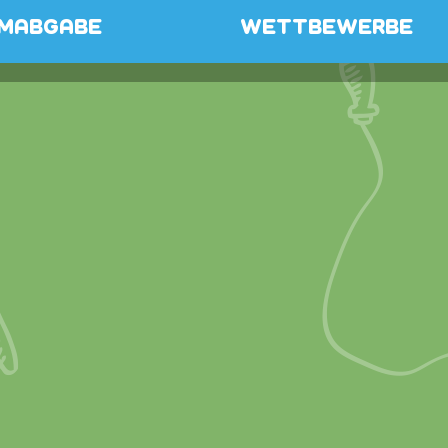
MABGABE
WETTBEWERBE