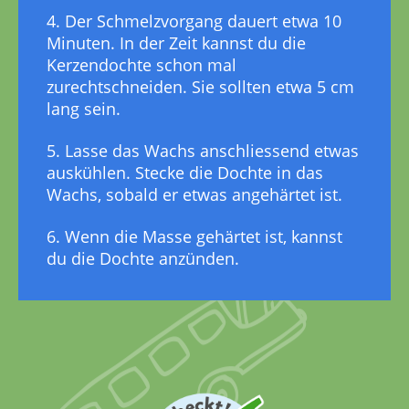
4. Der Schmelzvorgang dauert etwa 10
Minuten. In der Zeit kannst du die
Kerzendochte schon mal
zurechtschneiden. Sie sollten etwa 5 cm
lang sein.
5. Lasse das Wachs anschliessend etwas
auskühlen. Stecke die Dochte in das
Wachs, sobald er etwas angehärtet ist.
6. Wenn die Masse gehärtet ist, kannst
du die Dochte anzünden.