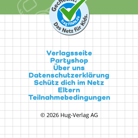
Verlagsseite
Partyshop
Über uns
Datenschutzerklärung
Schütz dich im Netz
Eltern
Teilnahmebedingungen
© 2026 Hug-Verlag AG