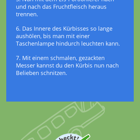
und nach das Fruchtfleisch heraus
trennen.
6. Das Innere des Kürbisses so lange
aushölen, bis man mit einer
Taschenlampe hindurch leuchten kann.
7. Mit einem schmalen, gezackten
Messer kannst du den Kürbis nun nach
Belieben schnitzen.