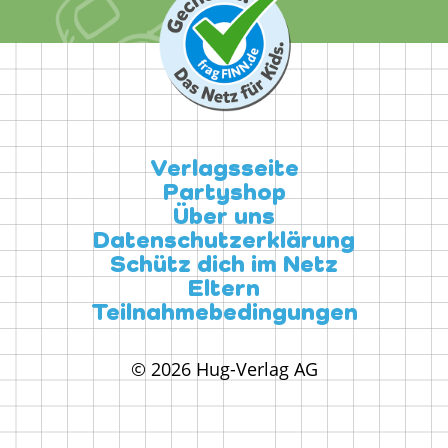
Verlagsseite
Partyshop
Über uns
Datenschutzerklärung
Schütz dich im Netz
Eltern
Teilnahmebedingungen
© 2026 Hug-Verlag AG