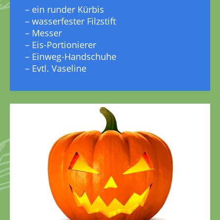
– ein runder Kürbis
– wasserfester Filzstift
– Messer
– Eis-Portionierer
– Einweg-Handschuhe
– Evtl. Vaseline