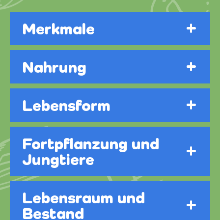
Merkmale
Nahrung
Lebensform
Fortpflanzung und
Jungtiere
Lebensraum und
Bestand